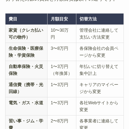
費目
月額目安
切替方法
家賃（クレカ払い
10〜30万
管理会社に連絡して
可の物件）
円
支払い方法変更
生命保険・医療保
3〜8万円
各保険会社の会員ペ
険・学資保険
ージから変更
自動車保険・火災
1〜3万円
年払いに切り替えて
保険
（年換算）
集中計上
通信費（携帯・光
1〜3万円
キャリアのマイペー
回線）
ジから変更
電気・ガス・水道
1〜3万円
各社Webサイトから
変更
習い事・ジム・学
2〜8万円
各事業者に連絡して
費
変更