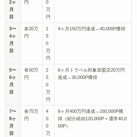
2ヶ
円
0
月
万
目
円
3〜
各35万
1
4ヶ月150万円達成→40,000P獲得
4ヶ
円
5
月
0
目
万
円
5〜
各50万
2
6ヶ月トラベル対象加盟店20万円
6ヶ
円
5
達成→30,000P獲得
月
0
目
万
円
7〜
各75万
4
8ヶ月400万円達成→160,000P獲
8ヶ
円
0
得（紹介経由120,000P＋通常40,0
月
0
00P）
目
万