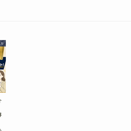
レカ
介
解
ト