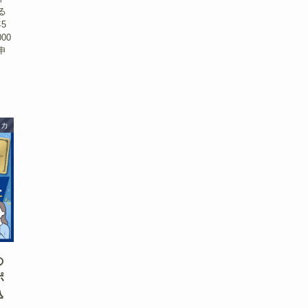
る
5
00
申
レカ
の
ポ
込